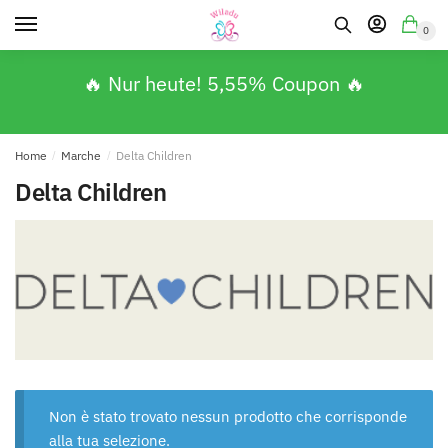
0
🔥 Nur heute! 5,55% Coupon 🔥
Home
/
Marche
/
Delta Children
Delta Children
Non è stato trovato nessun prodotto che corrisponde
alla tua selezione.