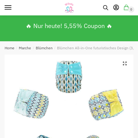
0
🔥 Nur heute! 5,55% Coupon 🔥
Home
/
Marche
/
Blümchen
/
Blümchen All-in-One futuristisches Design (3,5
🔍
Absenden