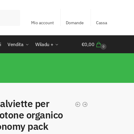
Mio account
Domande
Cassa
i
Vendita
Wiladu +
€
0,00
0
salviette per
cotone organico
conomy pack