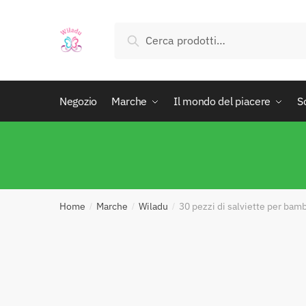
Cerca
Negozio
Marche
Il mondo del piacere
S
Home
Marche
Wiladu
30 pezzi di salviette per bam
/
/
/
Abs