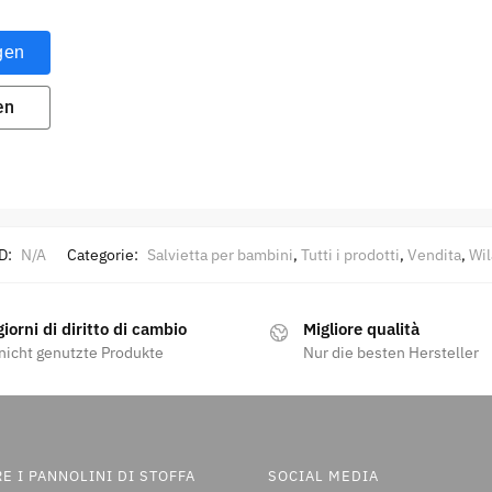
gen
en
D:
N/A
Categorie:
Salvietta per bambini
,
Tutti i prodotti
,
Vendita
,
Wil
iorni di diritto di cambio
Migliore qualità
nicht genutzte Produkte
Nur die besten Hersteller
E I PANNOLINI DI STOFFA
SOCIAL MEDIA