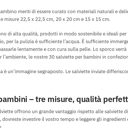
mbino meriti di essere curato con materiali naturali e deli
a le misure 22,5 x 22,5 cm, 20 x 20 cm e 15 x 15 cm.
sono di alta qualità, prodotti in modo sostenibile e ideali per 
o, per la pulizia è sufficiente l’acqua. È sufficiente immerge
passarle lentamente e con cura sulla pelle. Lo sporco verrà
er l’ambiente, le nostre 30 salviette per bambini in confez
ta è un’immagine segnaposto. Le salviette inviate differisco
bambini – tre misure, qualità perfet
viette offrono un grande vantaggio rispetto alle salviette d
dovreste investire il vostro tempo e leggere gli ingredienti
e.