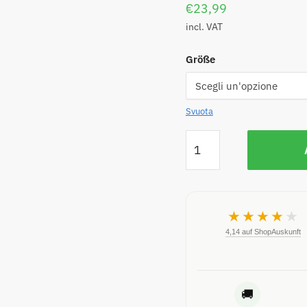
€
23,99
incl. VAT
Größe
Svuota
★★★★
★
4,14 auf ShopAuskunft
🚚