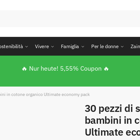
ostenibilità
Vivere
Famiglia
Per le donne
Zain
🔥 Nur heute! 5,55% Coupon 🔥
bini in cotone organico Ultimate economy pack
30 pezzi di 
bambini in 
Ultimate e
enden