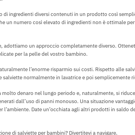
 di ingredienti diversi contenuti in un prodotto così sempl
e un numero così elevato di ingredienti non è ottimale per 
, adottiamo un approccio completamente diverso. Ottenete 
licate per la pelle del vostro bambino.
naturalmente l’enorme risparmio sui costi. Rispetto alle sa
e salviette normalmente in lavatrice e poi semplicemente riu
molto denaro nel lungo periodo e, naturalmente, si riduce a
enerati dall’uso di panni monouso. Una situazione vantaggi
er l’ambiente. Date un’occhiata agli altri prodotti in saldo 
zione di salviette per bambini? Divertitevi a navigare.