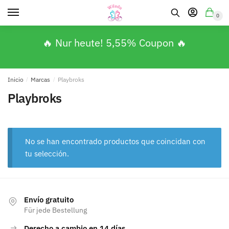
0
🔥 Nur heute! 5,55% Coupon 🔥
Inicio
/
Marcas
/
Playbroks
Playbroks
No se han encontrado productos que coincidan con
tu selección.
Envío gratuito
Für jede Bestellung
Derecho a cambio en 14 días