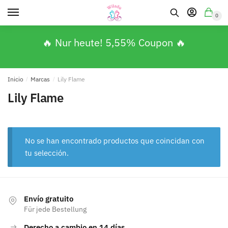
0
🔥 Nur heute! 5,55% Coupon 🔥
Inicio
/
Marcas
/
Lily Flame
Lily Flame
No se han encontrado productos que coincidan con
tu selección.
Envío gratuito
Für jede Bestellung
Derecho a cambio en 14 días