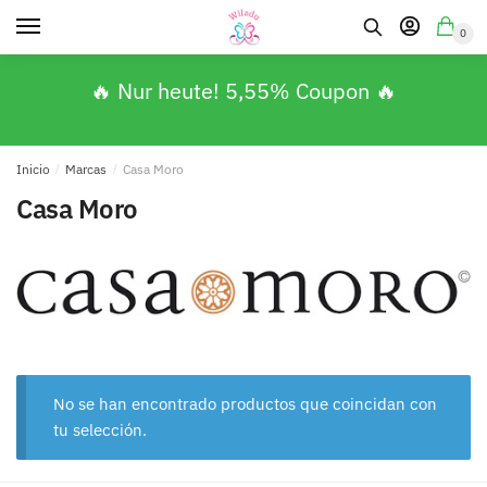
0
🔥 Nur heute! 5,55% Coupon 🔥
Inicio
/
Marcas
/
Casa Moro
Casa Moro
No se han encontrado productos que coincidan con
tu selección.